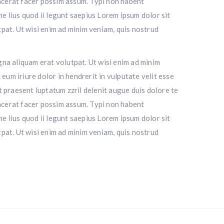
lacerat facer possim assum. Typi non habent
me lius quod ii legunt saepius Lorem ipsum dolor sit
pat. Ut wisi enim ad minim veniam, quis nostrud
na aliquam erat volutpat. Ut wisi enim ad minim
eum iriure dolor in hendrerit in vulputate velit esse
it praesent luptatum zzril delenit augue duis dolore te
lacerat facer possim assum. Typi non habent
me lius quod ii legunt saepius Lorem ipsum dolor sit
pat. Ut wisi enim ad minim veniam, quis nostrud