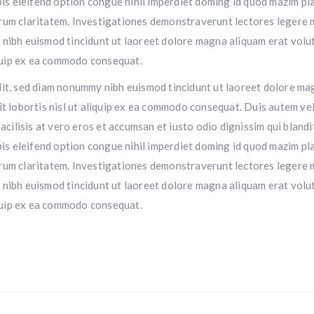
obis eleifend option congue nihil imperdiet doming id quod mazim p
 eorum claritatem. Investigationes demonstraverunt lectores legere 
 nibh euismod tincidunt ut laoreet dolore magna aliquam erat volut
liquip ex ea commodo consequat.
lit, sed diam nonummy nibh euismod tincidunt ut laoreet dolore mag
t lobortis nisl ut aliquip ex ea commodo consequat. Duis autem vel 
facilisis at vero eros et accumsan et iusto odio dignissim qui bland
obis eleifend option congue nihil imperdiet doming id quod mazim p
 eorum claritatem. Investigationes demonstraverunt lectores legere 
 nibh euismod tincidunt ut laoreet dolore magna aliquam erat volut
liquip ex ea commodo consequat.